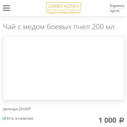
Корзина
пусто
Подарки из мёда и варенья
Чай с медом боевых пчел 200 мл
артикул
201047
1 000
a