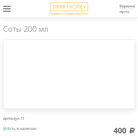
Корзина
пусто
Подарки из мёда и варенья
Соты 200 мл
артикул
Т1
400
a