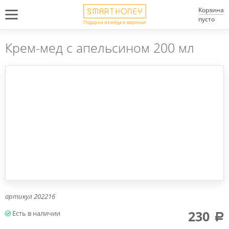
Корзина
пусто
Подарки из мёда и варенья
Крем-мед с апельсином 200 мл
артикул
202216
230
a