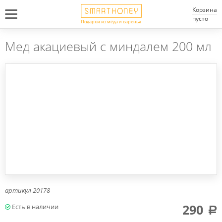
Корзина
пусто
Подарки из мёда и варенья
Мед акациевый с миндалем 200 мл
артикул
20178
290
a