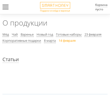
Корзина
пусто
Подарки из мёда и варенья
О продукции
Мёд
Чай
Варенье
Новый год
Готовые наборы
23 февраля
Корпоративные подарки
8 марта
14 февраля
Статьи