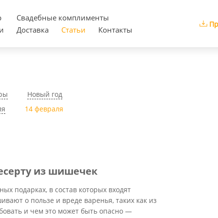
р
Cвадебные комплименты
Пр
и
Доставка
Статьи
Контакты
ры
Новый год
ля
14 февраля
десерту из шишечек
ых подарках, в состав которых входят
вают о пользе и вреде варенья, таких как из
бовать и чем это может быть опасно —