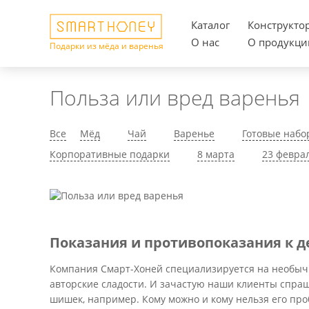
Каталог
Конструкто
О нас
О продукци
Подарки из мёда и варенья
Польза или вред варенья
Все
Мёд
Чай
Варенье
Готовые набо
Корпоративные подарки
8 марта
23 февра
Показания и противопоказания к 
Компания Смарт-Хоней специализируется на необычн
авторские сладости. И зачастую наши клиенты спраши
шишек, например. Кому можно и кому нельзя его про