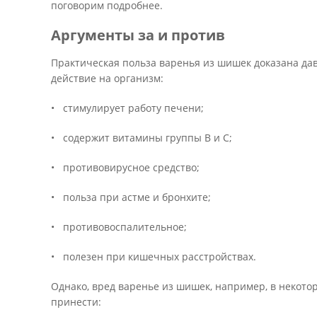
поговорим подробнее.
Аргументы за и против
Практическая польза варенья из шишек доказана да
действие на организм:
• стимулирует работу печени;
• содержит витамины группы B и C;
• противовирусное средство;
• польза при астме и бронхите;
• противовоспалительное;
• полезен при кишечных расстройствах.
Однако, вред варенье из шишек, например, в некото
принести: