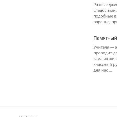
Разные дже
сладостями.
подобные в
варенье, пр
Памятный
Учителя — э
проводит д
сама их жиз
классный ру
для нас …