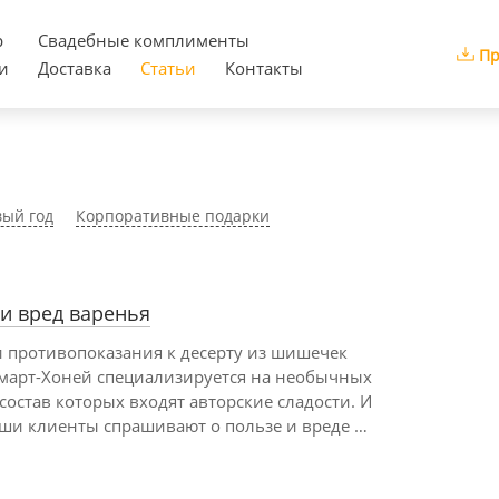
р
Cвадебные комплименты
Пр
и
Доставка
Статьи
Контакты
ый год
Корпоративные подарки
и вред варенья
и противопоказания к десерту из шишечек
март-Хоней специализируется на необычных
 состав которых входят авторские сладости. И
аши клиенты спрашивают о пользе и вреде …