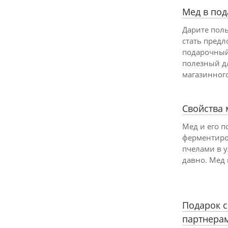
Мед в под
Дарите пол
стать пред
подарочный
полезный дл
магазинного
Свойства 
Мед и его п
ферментиро
пчелами в у
давно. Мед 
Подарок с
партнерам