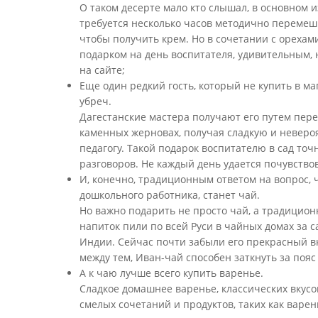
О таком десерте мало кто слышал, в основном и
требуется несколько часов методично перемеш
чтобы получить крем. Но в сочетании с орехами
подарком на день воспитателя, удивительным,
на сайте;
Еще один редкий гость, который не купить в м
убреч.
Дагестанские мастера получают его путем пер
каменных жерновах, получая сладкую и неверо
педагогу. Такой подарок воспитателю в сад точ
разговоров. Не каждый день удается почувство
И, конечно, традиционным ответом на вопрос, 
дошкольного работника, станет чай.
Но важно подарить не просто чай, а традицио
напиток пили по всей Руси в чайных домах за 
Индии. Сейчас почти забыли его прекрасный вкус
между тем, Иван-чай способен заткнуть за пояс
А к чаю лучше всего купить варенье.
Сладкое домашнее варенье, классических вкусов
смелых сочетаний и продуктов, таких как варен