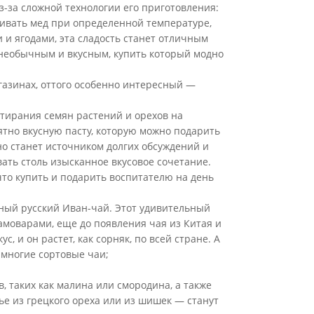
з-за сложной технологии его приготовления:
ивать мед при определенной температуре,
 и ягодами, эта сладость станет отличным
 необычным и вкусным, купить который модно
агазинах, оттого особенно интересный —
етирания семян растений и орехов на
ятно вкусную пасту, которую можно подарить
но станет источником долгих обсуждений и
вать столь изысканное вкусовое сочетание.
что купить и подарить воспитателю на день
нный русский Иван-чай. Этот удивительный
самоварами, еще до появления чая из Китая и
, и он растет, как сорняк, по всей стране. А
 многие сортовые чаи;
, таких как малина или смородина, а также
ье из грецкого ореха или из шишек — станут