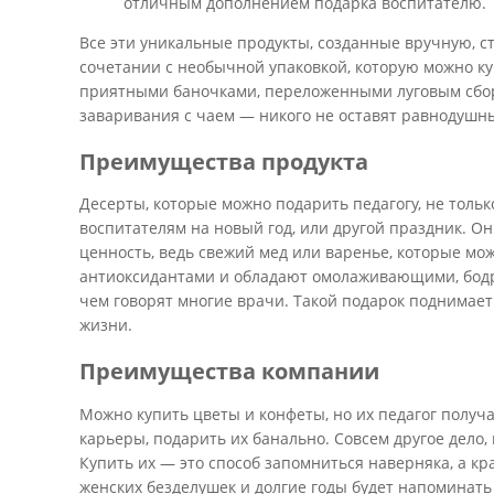
отличным дополнением подарка воспитателю.
Все эти уникальные продукты, созданные вручную, ст
сочетании с необычной упаковкой, которую можно к
приятными баночками, переложенными луговым сборо
заваривания с чаем — никого не оставят равнодушн
Преимущества продукта
Десерты, которые можно подарить педагогу, не толь
воспитателям на новый год, или другой праздник. О
ценность, ведь свежий мед или варенье, которые мо
антиоксидантами и обладают омолаживающими, бод
чем говорят многие врачи. Такой подарок поднимает
жизни.
Преимущества компании
Можно купить цветы и конфеты, но их педагог получае
карьеры, подарить их банально. Совсем другое дело
Купить их — это способ запомниться наверняка, а к
женских безделушек и долгие годы будет напоминать 