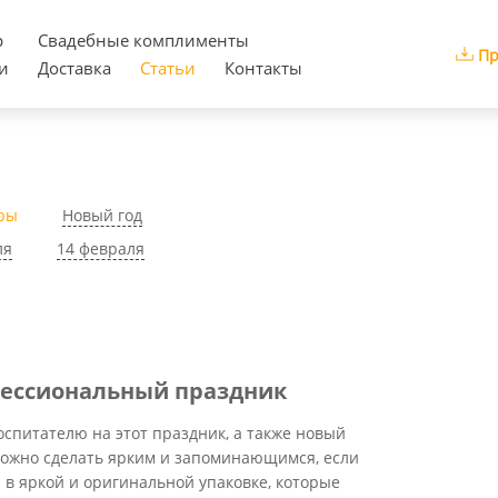
р
Cвадебные комплименты
Пр
и
Доставка
Статьи
Контакты
ры
Новый год
ля
14 февраля
фессиональный праздник
оспитателю на этот праздник, а также новый
 можно сделать ярким и запоминающимся, если
в яркой и оригинальной упаковке, которые