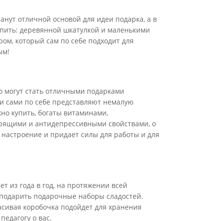
анут отличной основой для идеи подарка, а в
упить: деревянной шкатулкой и маленькими
м, который сам по себе подходит для
ым!
ко могут стать отличными подарками
ни сами по себе представляют немалую
жно купить, богаты витаминами,
рящими и антидепрессивными свойствами, о
 настроение и придает силы для работы и для
т из года в год, на протяжении всей
, подарить подарочные наборы сладостей.
расивая коробочка подойдет для хранения
педагогу о вас.